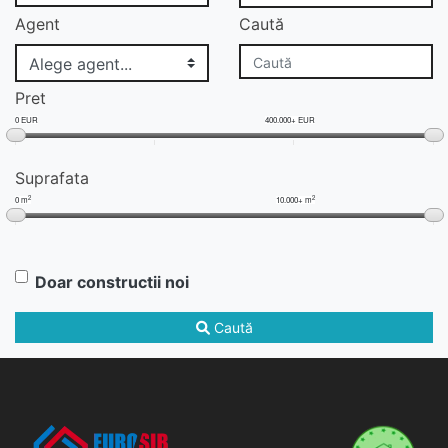
Agent
Caută
Pret
0 EUR
400.000+ EUR
Suprafata
2
2
0 m
10.000+ m
Doar constructii noi
Caută