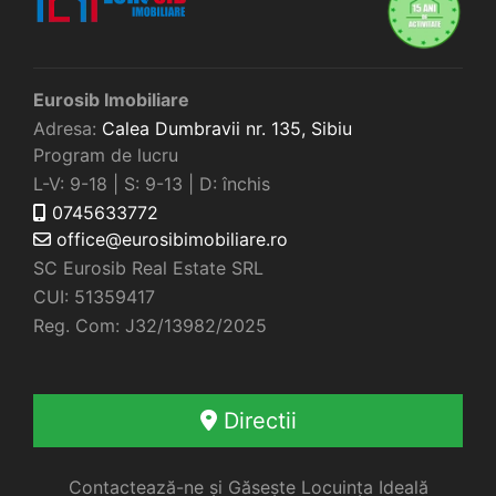
Eurosib Imobiliare
Adresa:
Calea Dumbravii nr. 135,
Sibiu
Program de lucru
L-V: 9-18 | S: 9-13 | D: închis
0745633772
office@eurosibimobiliare.ro
SC Eurosib Real Estate SRL
CUI: 51359417
Reg. Com: J32/13982/2025
Directii
Contactează-ne și Găsește Locuința Ideală