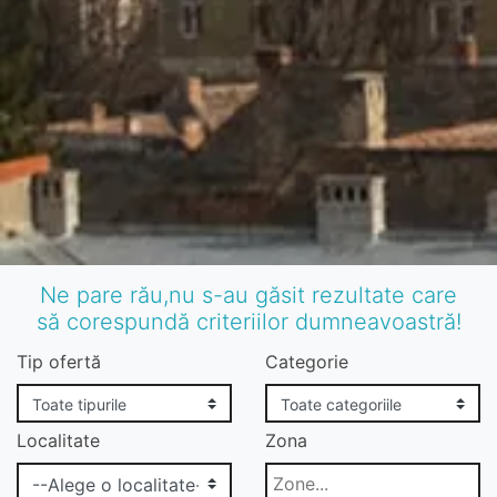
Ne pare rău,nu s-au găsit rezultate care
să corespundă criteriilor dumneavoastră!
Tip ofertă
Categorie
Localitate
Zona