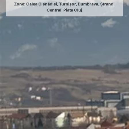
Zone:
Calea Cisnădiei
,
Turnișor
,
Dumbrava
,
Ștrand
,
Central
,
Piața Cluj