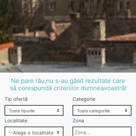
Ne pare rău,nu s-au găsit rezultate care
să corespundă criteriilor dumneavoastră!
Tip ofertă
Categorie
Localitate
Zona