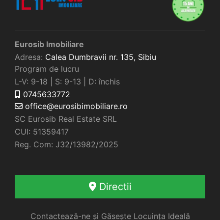
Eurosib Imobiliare
Adresa:
Calea Dumbravii nr. 135,
Sibiu
Program de lucru
L-V: 9-18 | S: 9-13 | D: închis
0745633772
office@eurosibimobiliare.ro
SC Eurosib Real Estate SRL
CUI: 51359417
Reg. Com: J32/13982/2025
Directii
Contactează-ne și Găsește Locuința Ideală