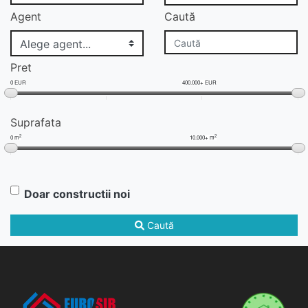
Agent
Caută
Pret
0 EUR
400.000+ EUR
Suprafata
2
2
0 m
10.000+ m
Doar constructii noi
Caută