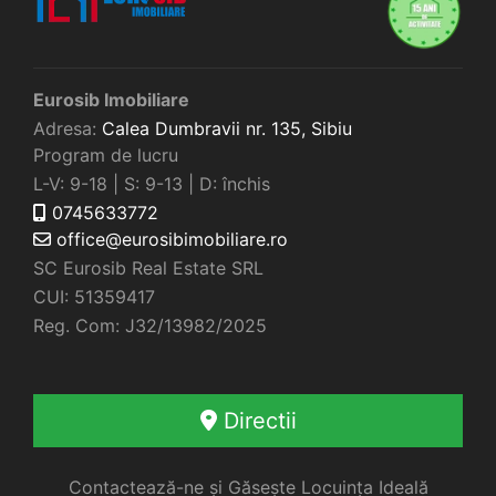
Eurosib Imobiliare
Adresa:
Calea Dumbravii nr. 135,
Sibiu
Program de lucru
L-V: 9-18 | S: 9-13 | D: închis
0745633772
office@eurosibimobiliare.ro
SC Eurosib Real Estate SRL
CUI: 51359417
Reg. Com: J32/13982/2025
Directii
Contactează-ne și Găsește Locuința Ideală