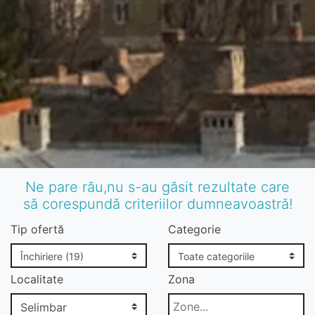
Ne pare rău,nu s-au găsit rezultate care
să corespundă criteriilor dumneavoastră!
Tip ofertă
Categorie
Localitate
Zona