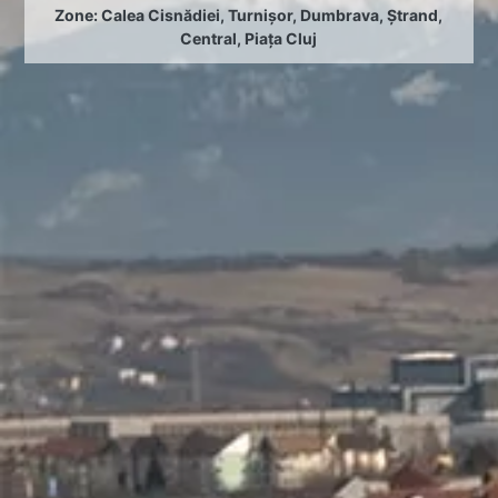
Zone:
Calea Cisnădiei
,
Turnișor
,
Dumbrava
,
Ștrand
,
Central
,
Piața Cluj