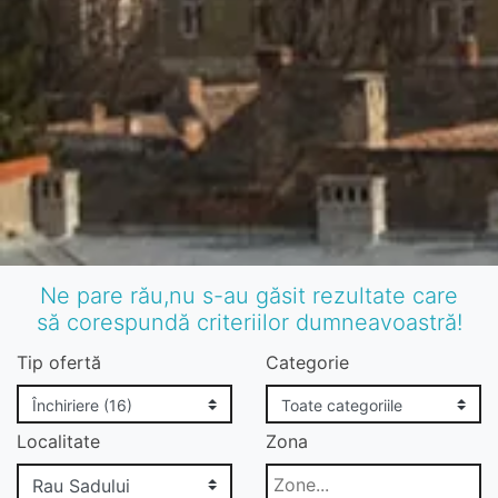
Ne pare rău,nu s-au găsit rezultate care
să corespundă criteriilor dumneavoastră!
Tip ofertă
Categorie
Localitate
Zona