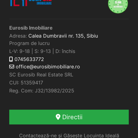
Eurosib Imobiliare
Adresa:
Calea Dumbravii nr. 135,
Sibiu
Program de lucru
L-V: 9-18 | S: 9-13 | D: închis
0745633772
office@eurosibimobiliare.ro
SC Eurosib Real Estate SRL
CUI: 51359417
Reg. Com: J32/13982/2025
Directii
Contactează-ne și Găsește Locuința Ideală