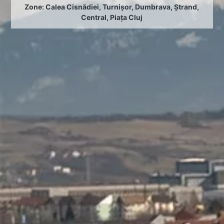
Zone:
Calea Cisnădiei
,
Turnișor
,
Dumbrava
,
Ștrand
,
Central
,
Piața Cluj