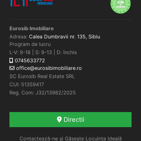
Eurosib Imobiliare
Adresa:
Calea Dumbravii nr. 135,
Sibiu
Program de lucru
L-V: 9-18 | S: 9-13 | D: închis
0745633772
office@eurosibimobiliare.ro
SC Eurosib Real Estate SRL
CUI: 51359417
Reg. Com: J32/13982/2025
Directii
Contactează-ne și Găsește Locuința Ideală