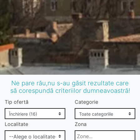
Ne pare rău,nu s-au găsit rezultate care
să corespundă criteriilor dumneavoastră!
Tip ofertă
Categorie
Localitate
Zona