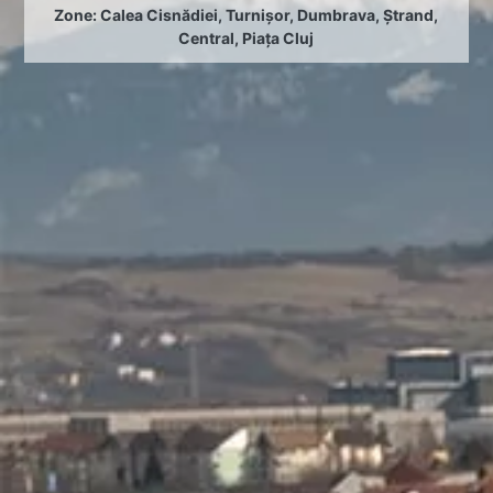
Zone:
Calea Cisnădiei
,
Turnișor
,
Dumbrava
,
Ștrand
,
Central
,
Piața Cluj