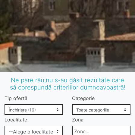
Ne pare rău,nu s-au găsit rezultate care
să corespundă criteriilor dumneavoastră!
Tip ofertă
Categorie
Localitate
Zona