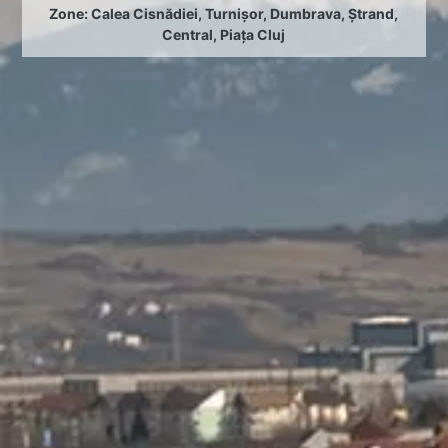
Zone:
Calea Cisnădiei
,
Turnișor
,
Dumbrava
,
Ștrand
,
Central
,
Piața Cluj