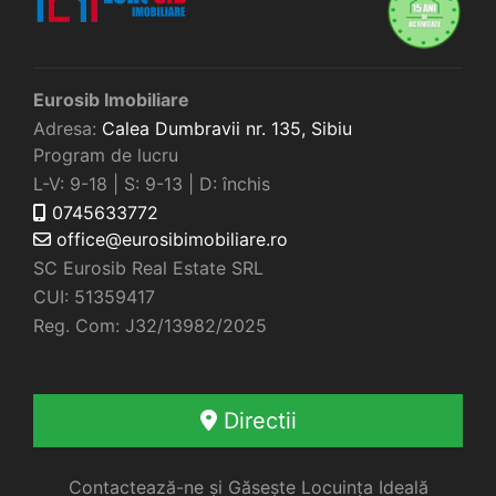
Eurosib Imobiliare
Adresa:
Calea Dumbravii nr. 135,
Sibiu
Program de lucru
L-V: 9-18 | S: 9-13 | D: închis
0745633772
office@eurosibimobiliare.ro
SC Eurosib Real Estate SRL
CUI: 51359417
Reg. Com: J32/13982/2025
Directii
Contactează-ne și Găsește Locuința Ideală