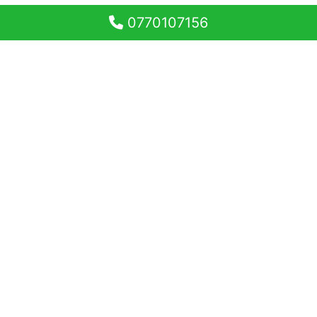
0770107156
Apartament cu 2 camere
decomandat in Sibiu zona
Strand
Judet Sibiu
Sibiu
Strand
Apartamente cu 2 camere
330 €