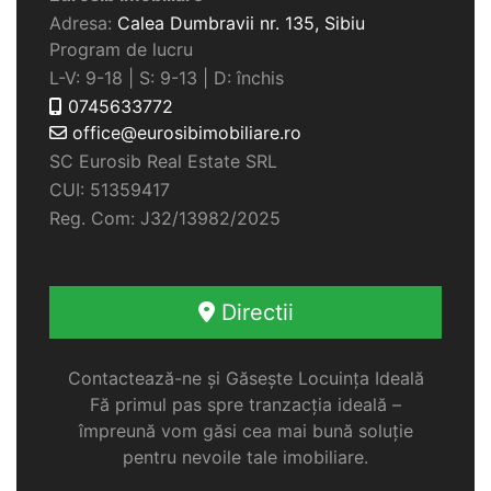
Adresa:
Calea Dumbravii nr. 135,
Sibiu
Program de lucru
L-V: 9-18 | S: 9-13 | D: închis
0745633772
office@eurosibimobiliare.ro
SC Eurosib Real Estate SRL
CUI: 51359417
Reg. Com: J32/13982/2025
Directii
Contactează-ne și Găsește Locuința Ideală
Fă primul pas spre tranzacția ideală –
împreună vom găsi cea mai bună soluție
pentru nevoile tale imobiliare.