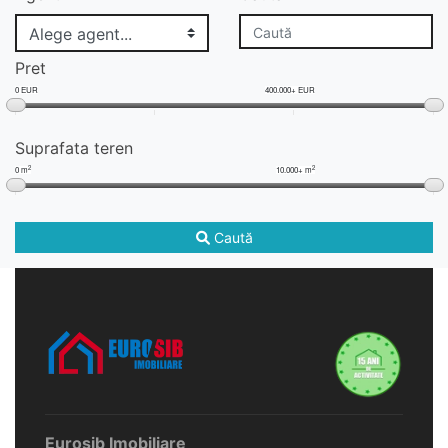
Pret
0 EUR
400.000+ EUR
Suprafata teren
2
2
0 m
10.000+ m
Caută
Eurosib Imobiliare