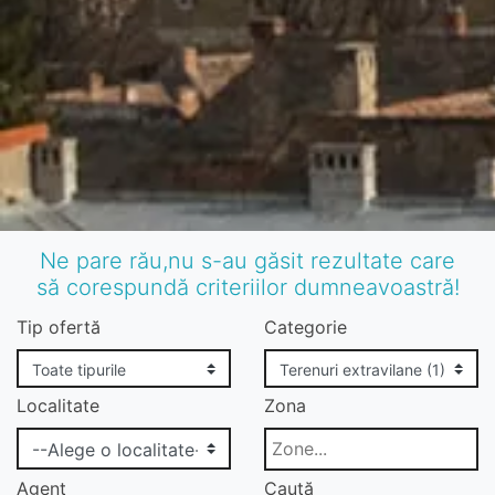
Ne pare rău,nu s-au găsit rezultate care
să corespundă criteriilor dumneavoastră!
Tip ofertă
Categorie
Localitate
Zona
Agent
Caută