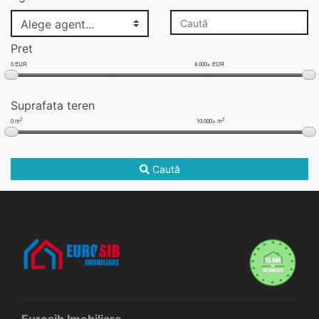
Pret
0 EUR
4.000+ EUR
Suprafata teren
2
2
0 m
10.000+ m
Caută
Eurosib Imobiliare