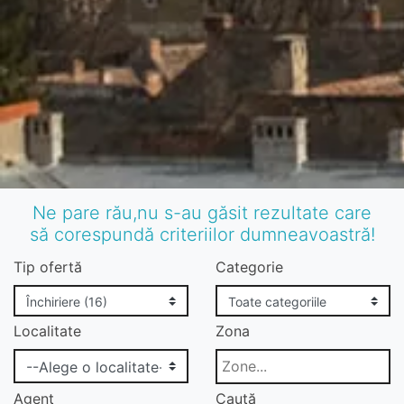
Ne pare rău,nu s-au găsit rezultate care
să corespundă criteriilor dumneavoastră!
Tip ofertă
Categorie
Localitate
Zona
Agent
Caută