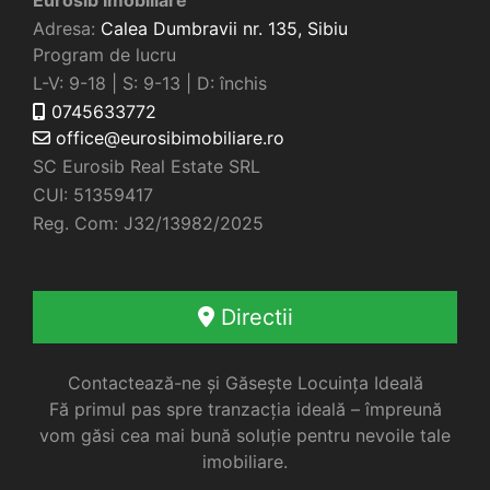
Adresa:
Calea Dumbravii nr. 135,
Sibiu
Program de lucru
L-V: 9-18 | S: 9-13 | D: închis
0745633772
office@eurosibimobiliare.ro
SC Eurosib Real Estate SRL
CUI: 51359417
Reg. Com: J32/13982/2025
Directii
Contactează-ne și Găsește Locuința Ideală
Fă primul pas spre tranzacția ideală – împreună
vom găsi cea mai bună soluție pentru nevoile tale
imobiliare.