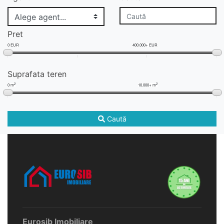
Pret
0 EUR
400.000+ EUR
Suprafata teren
2
2
0 m
10.000+ m
Caută
Eurosib Imobiliare