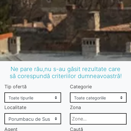
Ne pare rău,nu s-au găsit rezultate care
să corespundă criteriilor dumneavoastră!
Tip ofertă
Categorie
Localitate
Zona
Agent
Caută