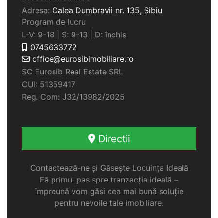
Adresa:
Calea Dumbravii nr. 135,
Sibiu
Program de lucru
L-V: 9-18 | S: 9-13 | D: închis
0745633772
office@eurosibimobiliare.ro
SC Eurosib Real Estate SRL
CUI: 51359417
Reg. Com: J32/13982/2025
Directii
Contactează-ne și Găsește Locuința Ideală
Fă primul pas spre tranzacția ideală –
împreună vom găsi cea mai bună soluție
pentru nevoile tale imobiliare.