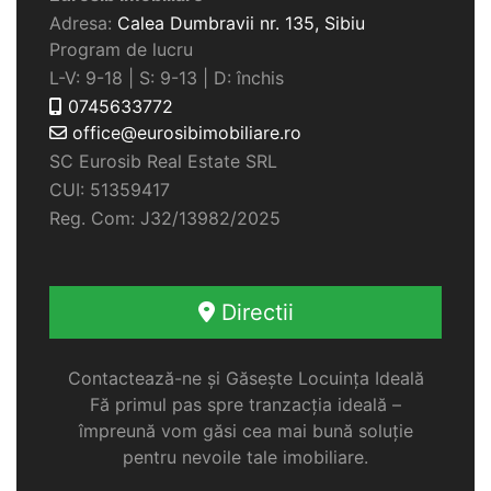
Adresa:
Calea Dumbravii nr. 135,
Sibiu
Program de lucru
L-V: 9-18 | S: 9-13 | D: închis
0745633772
office@eurosibimobiliare.ro
SC Eurosib Real Estate SRL
CUI: 51359417
Reg. Com: J32/13982/2025
Directii
Contactează-ne și Găsește Locuința Ideală
Fă primul pas spre tranzacția ideală –
împreună vom găsi cea mai bună soluție
pentru nevoile tale imobiliare.