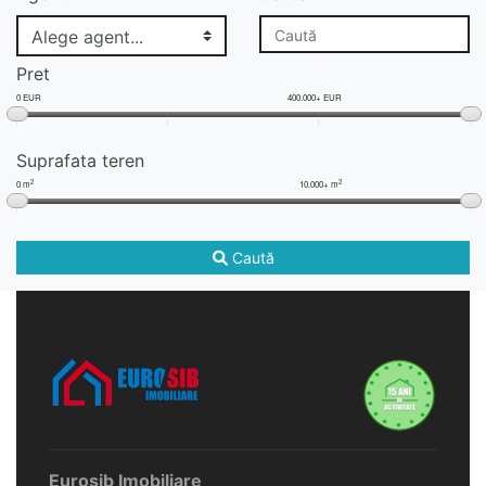
Pret
0 EUR
400.000+ EUR
Suprafata teren
2
2
0 m
10.000+ m
Caută
Eurosib Imobiliare