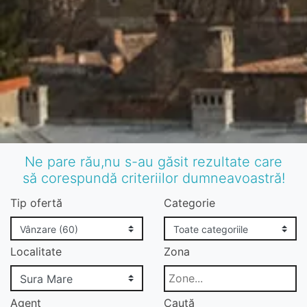
Ne pare rău,nu s-au găsit rezultate care
să corespundă criteriilor dumneavoastră!
Tip ofertă
Categorie
Localitate
Zona
Agent
Caută