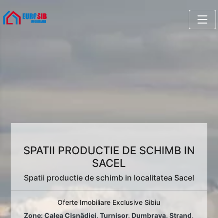
SPATII PRODUCTIE DE SCHIMB IN
SACEL
Spatii productie de schimb in localitatea Sacel
Oferte Imobiliare Exclusive Sibiu
Zone:
Calea Cisnădiei
,
Turnișor
,
Dumbrava
,
Ștrand
,