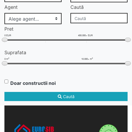
Agent
Caută
Pret
0 EUR
400.000+ EUR
Suprafata
2
2
0 m
10.000+ m
Doar constructii noi
Caută