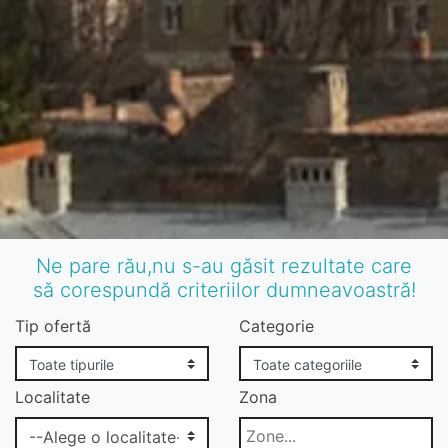
Ne pare rău,nu s-au găsit rezultate care
să corespundă criteriilor dumneavoastră!
Tip ofertă
Categorie
Localitate
Zona