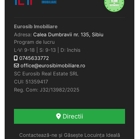
Eurosib Imobiliare
Adresa:
Calea Dumbravii nr. 135,
Sibiu
Program de lucru
L-V: 9-18 | S: 9-13 | D: închis
0745633772
office@eurosibimobiliare.ro
SC Eurosib Real Estate SRL
CUI: 51359417
Reg. Com: J32/13982/2025
Directii
Contactează-ne și Găsește Locuința Ideală