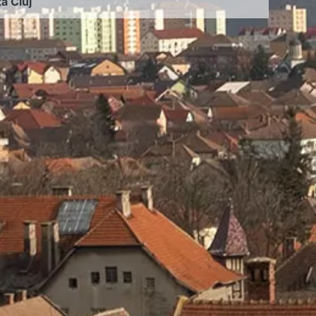
ța Cluj