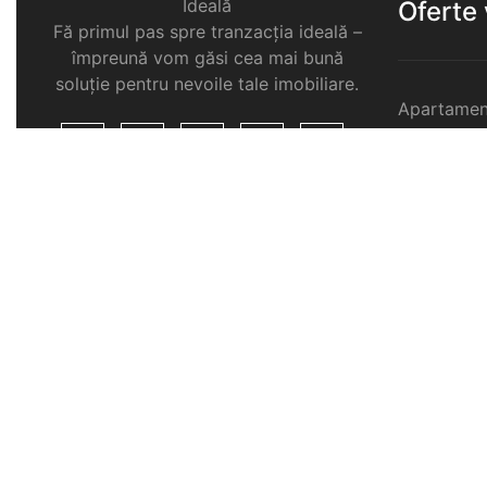
Ideală
Oferte
Fă primul pas spre tranzacția ideală –
împreună vom găsi cea mai bună
soluție pentru nevoile tale imobiliare.
Apartamen
Garsoniere
Apartamen
Selimbar
Apartamen
Selimbar
Apartamen
Selimbar
Case de v
Spatii com
Selimbar