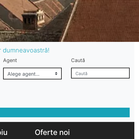
or dumneavoastră!
Agent
Caută
biu
Oferte noi