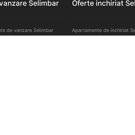
 vanzare Selimbar
Oferte inchiriat S
te de vanzare Selimbar
Apartamente de inchiriat S
 de vanzare Selimbar
Garsoniere de inchiriat Sel
te 2 camere de vanzare
Apartamente 2 camere de in
Selimbar
te 3 camere de vanzare
Apartamente 3 camere de in
Selimbar
te 4 camere de vanzare
Apartamente 4 camere de in
Selimbar
anzare Selimbar
Case de inchiriat Selimbar
ercilale de vanzare
Spatii comercilale de inchir
Selimbar