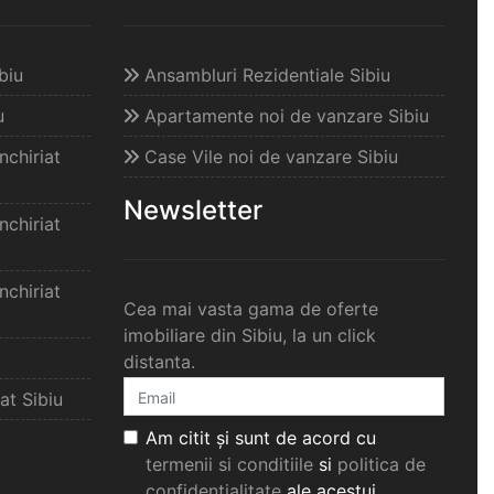
biu
Ansambluri Rezidentiale Sibiu
u
Apartamente noi de vanzare Sibiu
chiriat
Case Vile noi de vanzare Sibiu
Newsletter
chiriat
chiriat
Cea mai vasta gama de oferte
imobiliare din Sibiu, la un click
distanta.
at Sibiu
Am citit și sunt de acord cu
termenii si conditiile
si
politica de
confidențialitate
ale acestui