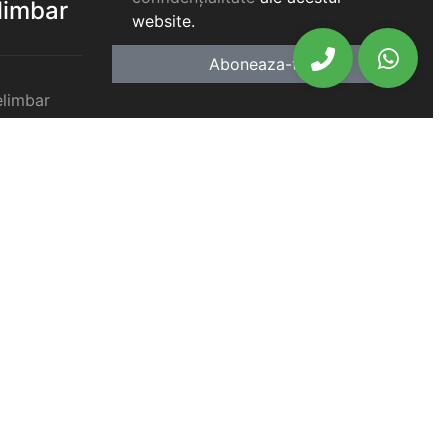
elimbar
website.
Aboneaza-te
elimbar
imbar
chiriat
chiriat
chiriat
iat