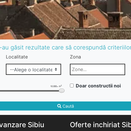
-au găsit rezultate care să corespundă criteriil
Localitate
Zona
Doar constructii noi
2
10.000+ m
Caută
vanzare Sibiu
Oferte inchiriat Si