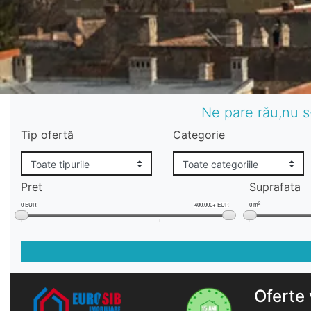
Ne pare rău,nu s
Tip ofertă
Categorie
Pret
Suprafata
2
0 EUR
400.000+ EUR
0 m
Oferte 