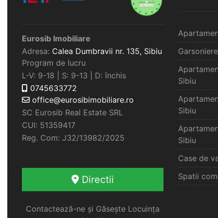
Apartamen
Eurosib Imobiliare
Adresa:
Calea Dumbravii nr. 135,
Sibiu
Garsoniere
Program de lucru
Apartamen
L-V: 9-18 | S: 9-13 | D: închis
Sibiu
0745633772
Apartamen
office@eurosibimobiliare.ro
Sibiu
SC Eurosib Real Estate SRL
CUI: 51359417
Apartamen
Reg. Com: J32/13982/2025
Sibiu
Case de va
Spatii com
Directii
Contactează-ne și Găsește Locuința