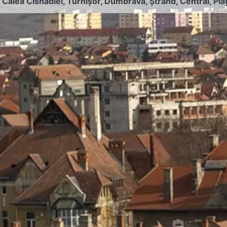
:
Calea Cisnădiei
,
Turnișor
,
Dumbrava
,
Ștrand
,
Central
,
Pia