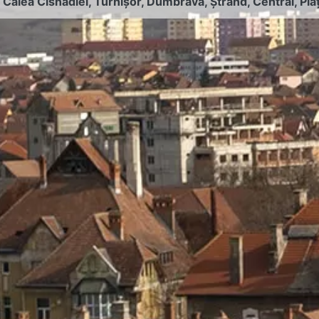
:
Calea Cisnădiei
,
Turnișor
,
Dumbrava
,
Ștrand
,
Central
,
Pia