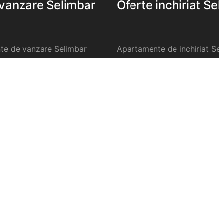
 vanzare Selimbar
Oferte inchiriat S
te de vanzare Selimbar
Apartamente de inchiriat S
 de vanzare Selimbar
Garsoniere de inchiriat Sel
te 2 camere de vanzare
Apartamente 2 camere de in
Selimbar
te 3 camere de vanzare
Apartamente 3 camere de in
Selimbar
te 4 camere de vanzare
Apartamente 4 camere de in
Selimbar
anzare Selimbar
Case de inchiriat Selimbar
ercilale de vanzare
Spatii comercilale de inchir
Selimbar