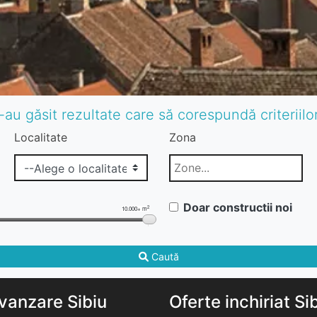
-au găsit rezultate care să corespundă criteriil
Localitate
Zona
Doar constructii noi
2
10.000+ m
Caută
vanzare Sibiu
Oferte inchiriat Si