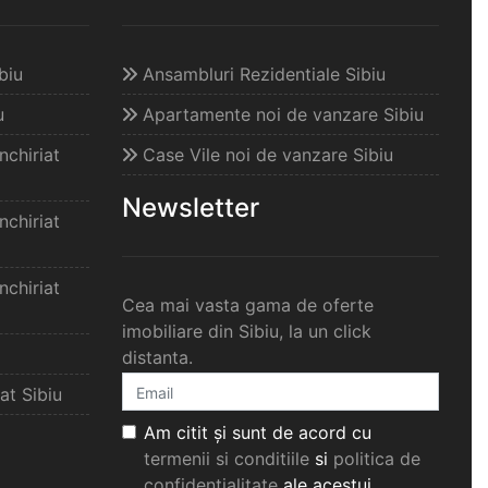
biu
Ansambluri Rezidentiale Sibiu
u
Apartamente noi de vanzare Sibiu
chiriat
Case Vile noi de vanzare Sibiu
Newsletter
chiriat
chiriat
Cea mai vasta gama de oferte
imobiliare din Sibiu, la un click
distanta.
at Sibiu
Am citit și sunt de acord cu
termenii si conditiile
si
politica de
confidențialitate
ale acestui