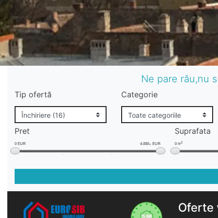
Ne pare rău,nu s
Tip ofertă
Categorie
Pret
Suprafata
2
0 EUR
4.000+ EUR
0 m
Oferte 