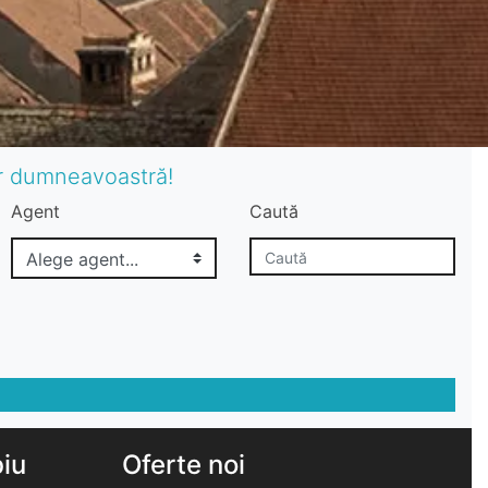
or dumneavoastră!
Agent
Caută
biu
Oferte noi