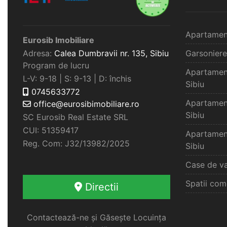
Apartamen
Eurosib Imobiliare
Adresa:
Calea Dumbravii nr. 135,
Sibiu
Garsoniere
Program de lucru
Apartamen
L-V: 9-18 | S: 9-13 | D: închis
Sibiu
0745633772
Apartamen
office@eurosibimobiliare.ro
Sibiu
SC Eurosib Real Estate SRL
CUI: 51359417
Apartamen
Reg. Com: J32/13982/2025
Sibiu
Case de va
Spatii com
Directii
Contactează-ne și Găsește Locuința