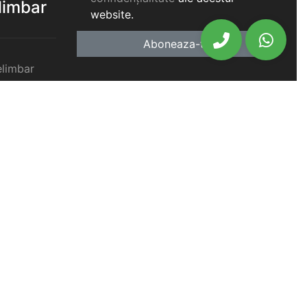
elimbar
website.
Aboneaza-te
elimbar
imbar
chiriat
chiriat
chiriat
iat