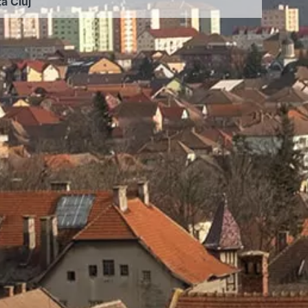
ța Cluj