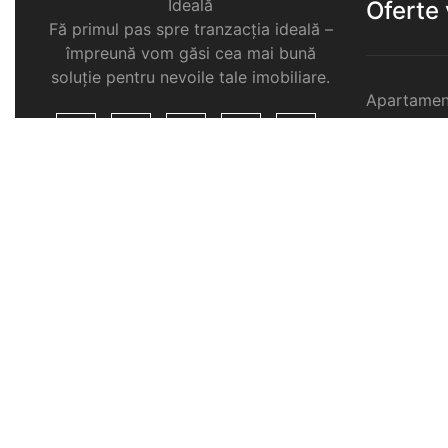
Ideală
Oferte
Fă primul pas spre tranzacția ideală –
împreună vom găsi cea mai bună
soluție pentru nevoile tale imobiliare.
Apartamen
Garsoniere
Apartamen
Selimbar
Apartamen
Selimbar
Apartamen
Selimbar
Case de v
Spatii com
Selimbar