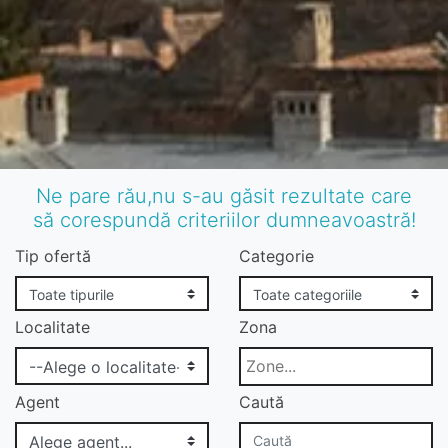
Ne pare rău,nu s-au găsit rezultate care
să corespundă criteriilor dumneavoastră!
Tip ofertă
Categorie
Localitate
Zona
Agent
Caută