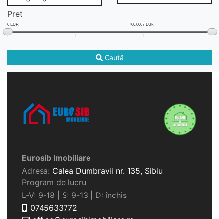
Pret
0 EUR
400.000+ EUR
Caută
Eurosib Imobiliare
Adresa:
Calea Dumbravii nr. 135,
Sibiu
Program de lucru
L-V: 9-18 | S: 9-13 | D: închis
0745633772