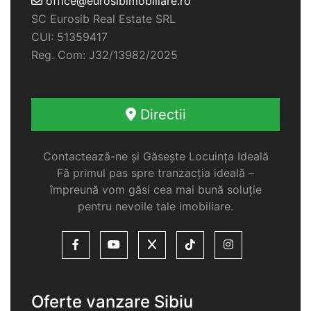
office@eurosibimobiliare.ro
SC Eurosib Real Estate SRL
CUI: 51359417
Reg. Com: J32/13982/2025
Directii
Contactează-ne și Găsește Locuința Ideală
Fă primul pas spre tranzacția ideală –
împreună vom găsi cea mai bună soluție
pentru nevoile tale imobiliare.
Oferte vanzare Sibiu