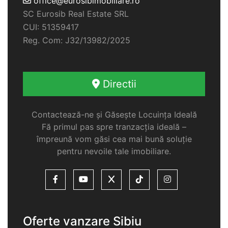
office@eurosibimobiliare.ro
SC Eurosib Real Estate SRL
CUI: 51359417
Reg. Com: J32/13982/2025
Directii
Contactează-ne și Găsește Locuința Ideală
Fă primul pas spre tranzacția ideală –
împreună vom găsi cea mai bună soluție
pentru nevoile tale imobiliare.
Oferte vanzare Sibiu