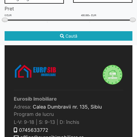
Pret
0 EUR
400.000+ EUR
Caută
Eurosib Imobiliare
Adresa:
Calea Dumbravii nr. 135,
Sibiu
Program de lucru
L-V: 9-18 | S: 9-13 | D: închis
0745633772