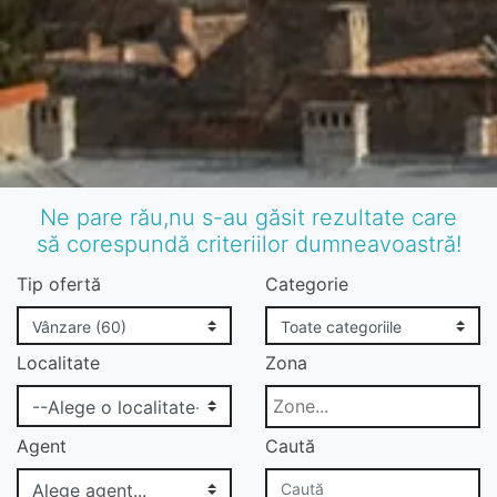
Ne pare rău,nu s-au găsit rezultate care
să corespundă criteriilor dumneavoastră!
Tip ofertă
Categorie
Localitate
Zona
Agent
Caută