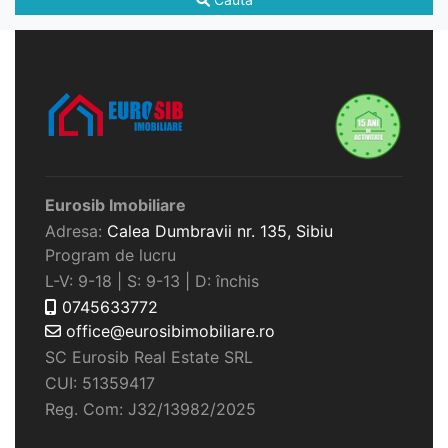
Eurosib Imobiliare
Adresa:
Calea Dumbravii nr. 135,
Sibiu
Program de lucru
L-V: 9-18 | S: 9-13 | D: închis
0745633772
office@eurosibimobiliare.ro
SC Eurosib Real Estate SRL
CUI: 51359417
Reg. Com: J32/13982/2025