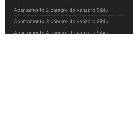
Apartamente 2 camere de vanzare Sibiu
Apartamente 3 camere de vanzare Sibiu
Apartamente 4 camere de vanzare Sibiu
Case de vanzare Sibiu
Spatii comercilale de vanzare Sibiu
Oferte vanzare Selimbar
Apartamente de vanzare Selimbar
Garsoniere de vanzare Selimbar
Apartamente 2 camere de vanzare Selimbar