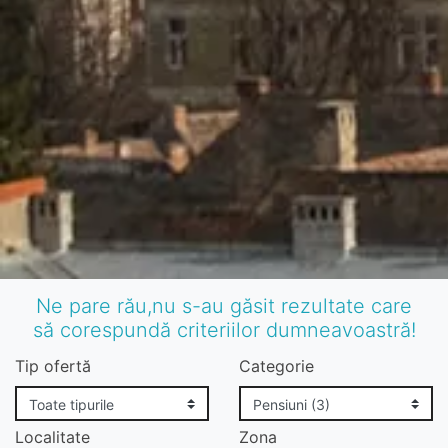
Ne pare rău,nu s-au găsit rezultate care
să corespundă criteriilor dumneavoastră!
Tip ofertă
Categorie
Localitate
Zona