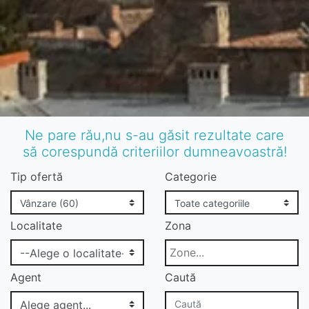
Ne pare rău,nu s-au găsit rezultate care
să corespundă criteriilor dumneavoastră!
Tip ofertă
Categorie
Localitate
Zona
Agent
Caută