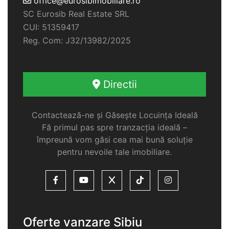
office@eurosibimobiliare.ro
SC Eurosib Real Estate SRL
CUI: 51359417
Reg. Com: J32/13982/2025
Directii
Contactează-ne și Găsește Locuința Ideală
Fă primul pas spre tranzacția ideală –
împreună vom găsi cea mai bună soluție
pentru nevoile tale imobiliare.
Oferte vanzare Sibiu