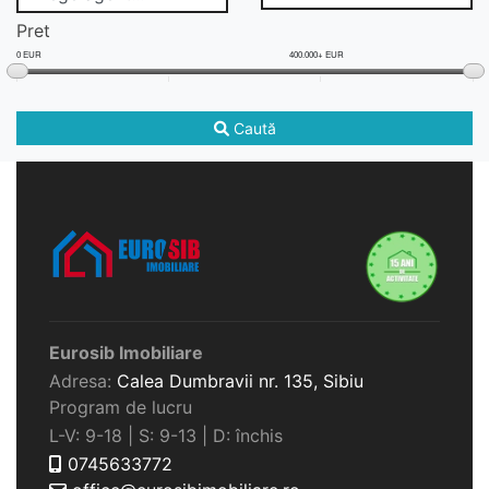
Pret
0 EUR
400.000+ EUR
Caută
Eurosib Imobiliare
Adresa:
Calea Dumbravii nr. 135,
Sibiu
Program de lucru
L-V: 9-18 | S: 9-13 | D: închis
0745633772