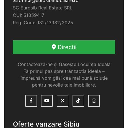
office@eurosibimobiliare.ro
SC Eurosib Real Estate SRL
CUI: 51359417
Reg. Com: J32/13982/2025
Directii
Contactează-ne și Găsește Locuința Ideală
Fă primul pas spre tranzacția ideală –
împreună vom găsi cea mai bună soluție
pentru nevoile tale imobiliare.
Oferte vanzare Sibiu