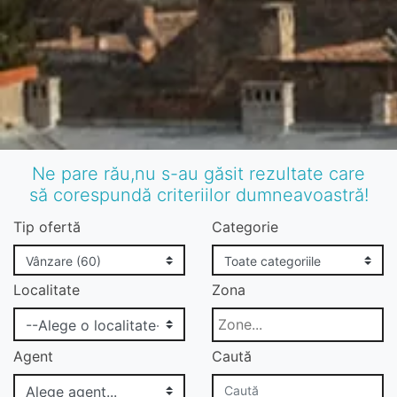
Ne pare rău,nu s-au găsit rezultate care
să corespundă criteriilor dumneavoastră!
Tip ofertă
Categorie
Localitate
Zona
Agent
Caută