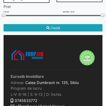
Pret
0 EUR
400.000+ EUR
Caută
Eurosib Imobiliare
Adresa:
Calea Dumbravii nr. 135,
Sibiu
Program de lucru
L-V: 9-18 | S: 9-13 | D: închis
0745633772