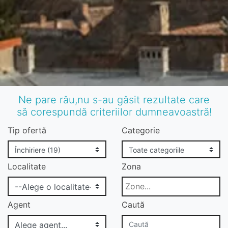
Ne pare rău,nu s-au găsit rezultate care
să corespundă criteriilor dumneavoastră!
Tip ofertă
Categorie
Localitate
Zona
Agent
Caută