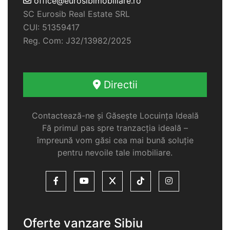
office@eurosibimobiliare.ro
SC Eurosib Real Estate SRL
CUI: 51359417
Reg. Com: J32/13982/2025
Directii
Contactează-ne și Găsește Locuința Ideală
Fă primul pas spre tranzacția ideală –
împreună vom găsi cea mai bună soluție
pentru nevoile tale imobiliare.
Oferte vanzare Sibiu