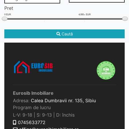
Pret
0 EUR
4.000+ EUR
Caută
Eurosib Imobiliare
Adresa:
Calea Dumbravii nr. 135,
Sibiu
Program de lucru
L-V: 9-18 | S: 9-13 | D: închis
0745633772