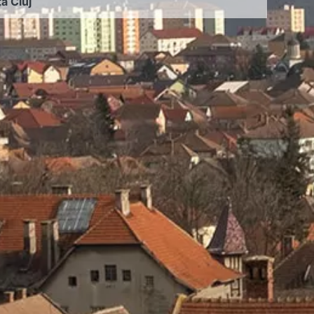
ța Cluj