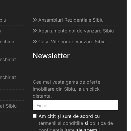
biu
Ansambluri Rezidentiale Sibiu
u
Apartamente noi de vanzare Sibiu
chiriat
Case Vile noi de vanzare Sibiu
Newsletter
chiriat
chiriat
Cea mai vasta gama de oferte
imobiliare din Sibiu, la un click
distanta.
at Sibiu
Am citit și sunt de acord cu
termenii si conditiile
si
politica de
confidențialitate
ale acestui