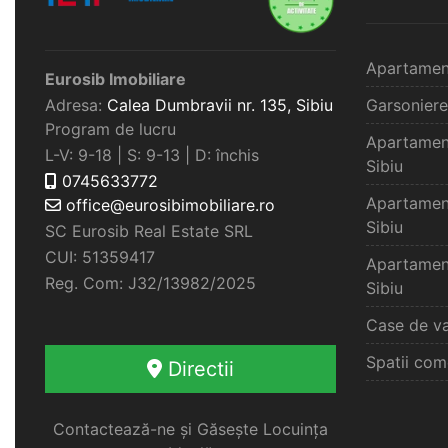
Apartamen
Eurosib Imobiliare
Adresa:
Calea Dumbravii nr. 135,
Sibiu
Garsoniere
Program de lucru
Apartamen
L-V: 9-18 | S: 9-13 | D: închis
Sibiu
0745633772
Apartamen
office@eurosibimobiliare.ro
Sibiu
SC Eurosib Real Estate SRL
CUI: 51359417
Apartamen
Reg. Com: J32/13982/2025
Sibiu
Case de va
Spatii com
Directii
Contactează-ne și Găsește Locuința