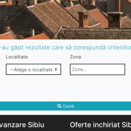
-au găsit rezultate care să corespundă criteriil
Localitate
Zona
Caută
vanzare Sibiu
Oferte inchiriat Si