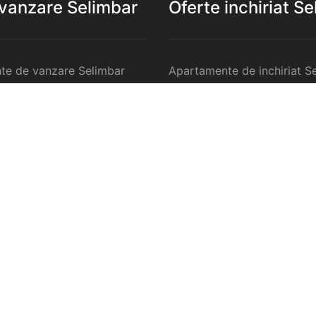
 vanzare Selimbar
Oferte inchiriat S
te de vanzare Selimbar
Apartamente de inchiriat S
 de vanzare Selimbar
Garsoniere de inchiriat Sel
te 2 camere de vanzare
Apartamente 2 camere de in
Selimbar
te 3 camere de vanzare
Apartamente 3 camere de in
Selimbar
te 4 camere de vanzare
Apartamente 4 camere de in
Selimbar
anzare Selimbar
Case de inchiriat Selimbar
ercilale de vanzare
Spatii comercilale de inchir
Selimbar