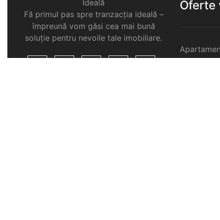
Ideală
Oferte
Fă primul pas spre tranzacția ideală –
împreună vom găsi cea mai bună
soluție pentru nevoile tale imobiliare.
Apartamen
Garsoniere
Apartamen
Selimbar
Apartamen
Selimbar
Apartamen
Selimbar
Case de v
Spatii com
Selimbar