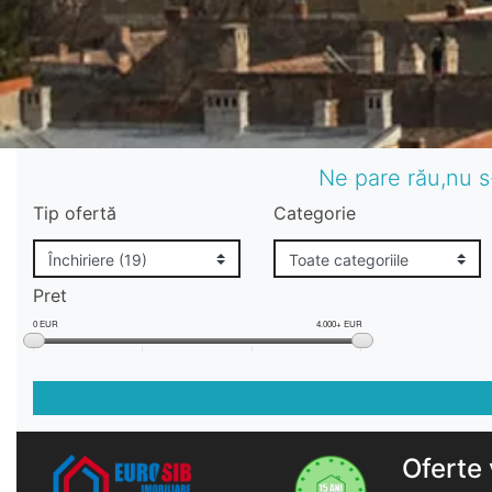
Ne pare rău,nu s
Tip ofertă
Categorie
Pret
0 EUR
4.000+ EUR
Oferte 