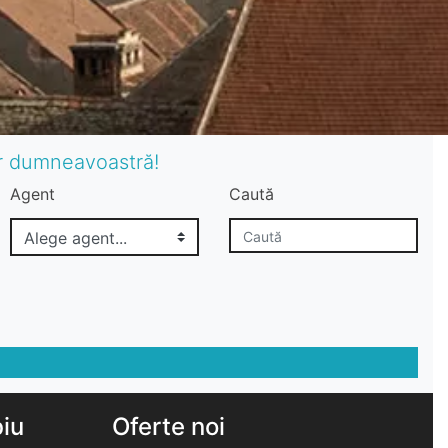
or dumneavoastră!
Agent
Caută
biu
Oferte noi