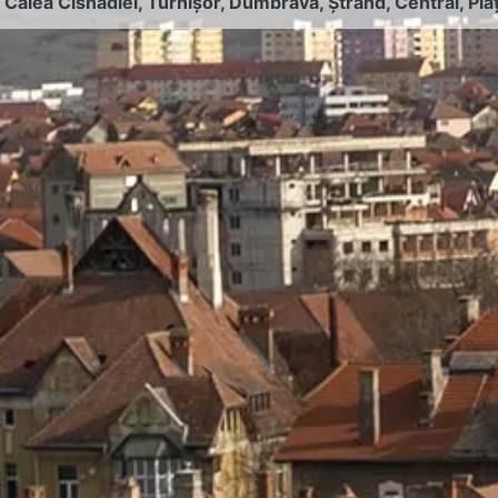
:
Calea Cisnădiei
,
Turnișor
,
Dumbrava
,
Ștrand
,
Central
,
Pia