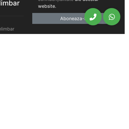
elimbar
website.
Aboneaza-te
elimbar
imbar
chiriat
chiriat
chiriat
iat