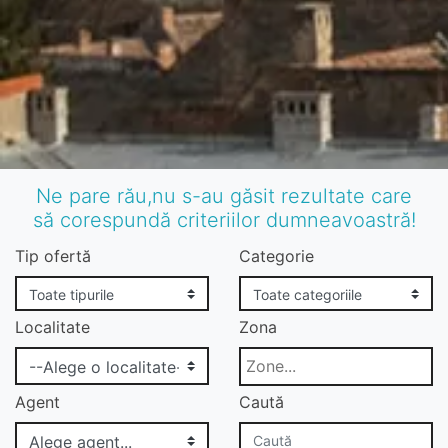
Ne pare rău,nu s-au găsit rezultate care
să corespundă criteriilor dumneavoastră!
Tip ofertă
Categorie
Localitate
Zona
Agent
Caută