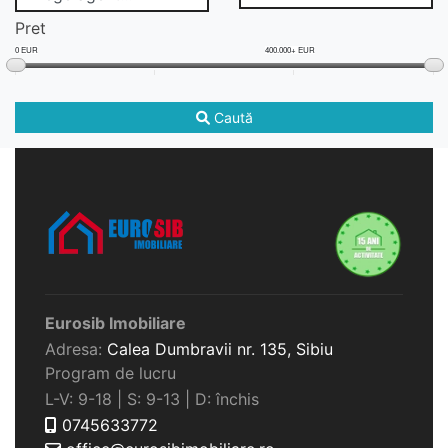
Pret
0 EUR
400.000+ EUR
Caută
Eurosib Imobiliare
Adresa:
Calea Dumbravii nr. 135,
Sibiu
Program de lucru
L-V: 9-18 | S: 9-13 | D: închis
0745633772