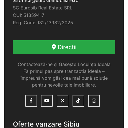
office@eurosibimobiliare.ro
SC Eurosib Real Estate SRL
CUI: 51359417
Reg. Com: J32/13982/2025
Directii
Contactează-ne și Găsește Locuința Ideală
Fă primul pas spre tranzacția ideală –
împreună vom găsi cea mai bună soluție
pentru nevoile tale imobiliare.
Oferte vanzare Sibiu