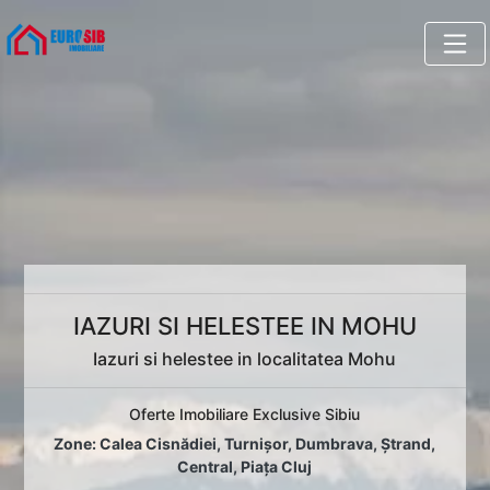
IAZURI SI HELESTEE IN MOHU
Iazuri si helestee in localitatea Mohu
Oferte Imobiliare Exclusive Sibiu
Zone:
Calea Cisnădiei
,
Turnișor
,
Dumbrava
,
Ștrand
,
Central
,
Piața Cluj