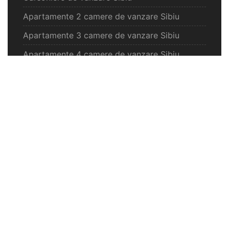
Apartamente 2 camere de vanzare Sibiu
Apartamente 3 camere de vanzare Sibiu
Apartamente 4 camere de vanzare Sibiu
Case de vanzare Sibiu
Spatii comercilale de vanzare Sibiu
Oferte vanzare Selimbar
Apartamente de vanzare Selimbar
Garsoniere de vanzare Selimbar
Apartamente 2 camere de vanzare Selimbar