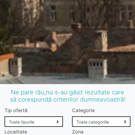
Ne pare rău,nu s-au găsit rezultate care
să corespundă criteriilor dumneavoastră!
Tip ofertă
Categorie
Localitate
Zona