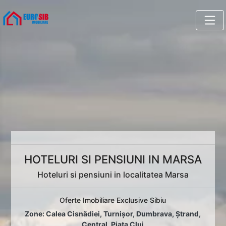
HOTELURI SI PENSIUNI IN MARSA
Hoteluri si pensiuni in localitatea Marsa
Oferte Imobiliare Exclusive Sibiu
Zone:
Calea Cisnădiei
,
Turnișor
,
Dumbrava
,
Ștrand
,
Central
,
Piața Cluj