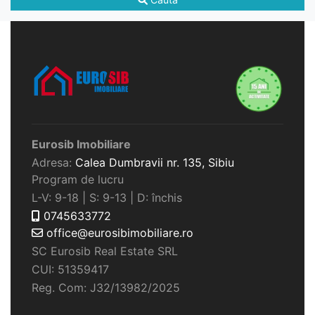
Eurosib Imobiliare
Adresa:
Calea Dumbravii nr. 135,
Sibiu
Program de lucru
L-V: 9-18 | S: 9-13 | D: închis
0745633772
office@eurosibimobiliare.ro
SC Eurosib Real Estate SRL
CUI: 51359417
Reg. Com: J32/13982/2025