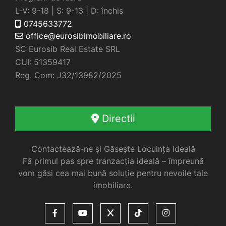
L-V: 9-18 | S: 9-13 | D: închis
0745633772
office@eurosibimobiliare.ro
SC Eurosib Real Estate SRL
CUI: 51359417
Reg. Com: J32/13982/2025
Directii
Contactează-ne și Găsește Locuința Ideală
Fă primul pas spre tranzacția ideală – împreună
vom găsi cea mai bună soluție pentru nevoile tale
imobiliare.