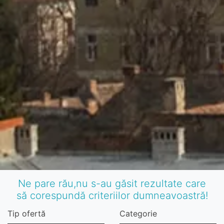
Ne pare rău,nu s-au găsit rezultate care
să corespundă criteriilor dumneavoastră!
Tip ofertă
Categorie