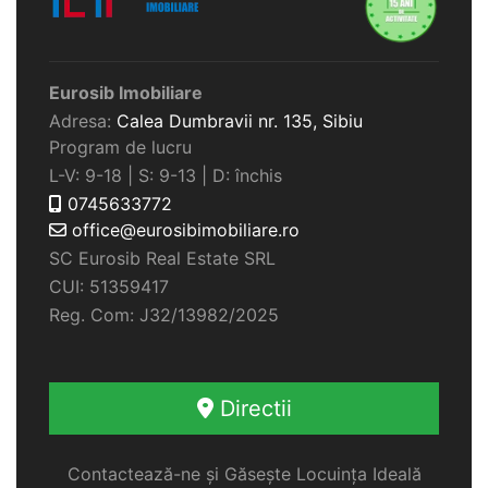
Eurosib Imobiliare
Adresa:
Calea Dumbravii nr. 135,
Sibiu
Program de lucru
L-V: 9-18 | S: 9-13 | D: închis
0745633772
office@eurosibimobiliare.ro
SC Eurosib Real Estate SRL
CUI: 51359417
Reg. Com: J32/13982/2025
Directii
Contactează-ne și Găsește Locuința Ideală