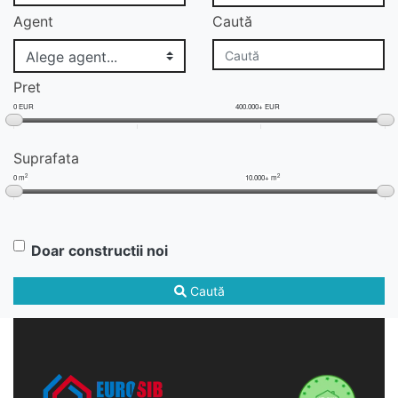
Agent
Caută
Pret
0 EUR
400.000+ EUR
Suprafata
2
2
0 m
10.000+ m
Doar constructii noi
Caută