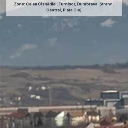
Zone:
Calea Cisnădiei
,
Turnișor
,
Dumbrava
,
Ștrand
,
Central
,
Piața Cluj