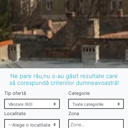
Ne pare rău,nu s-au găsit rezultate care
să corespundă criteriilor dumneavoastră!
Tip ofertă
Categorie
Localitate
Zona