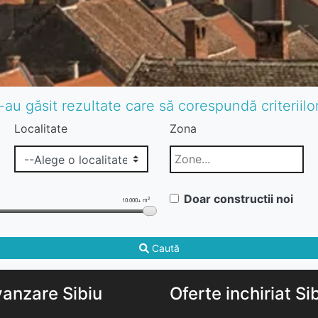
-au găsit rezultate care să corespundă criteriil
Localitate
Zona
Doar constructii noi
2
10.000+ m
Caută
vanzare Sibiu
Oferte inchiriat Si