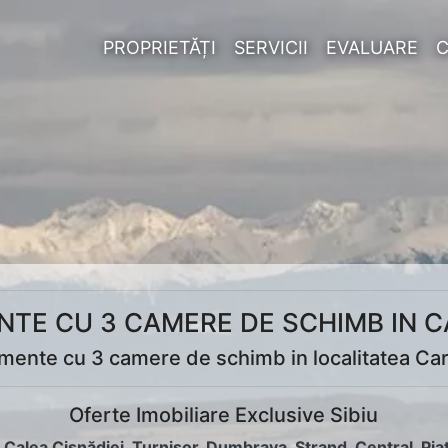
PROPRIETĂȚI
SERVICII
EVALUARE
TE CU 3 CAMERE DE SCHIMB IN 
mente cu 3 camere de schimb in localitatea Car
Oferte Imobiliare Exclusive Sibiu
:
Calea Cisnădiei
,
Turnișor
,
Dumbrava
,
Ștrand
,
Central
,
Pia