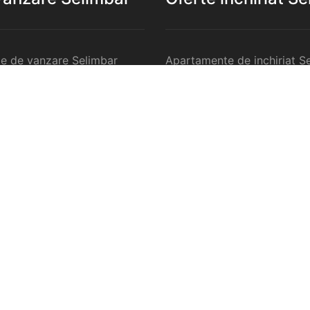
e de vanzare Selimbar
Apartamente de inchiriat S
de vanzare Selimbar
Garsoniere de inchiriat Sel
e 2 camere de vanzare
Apartamente 2 camere de in
Selimbar
e 3 camere de vanzare
Apartamente 3 camere de in
Selimbar
e 4 camere de vanzare
Apartamente 4 camere de in
Selimbar
nzare Selimbar
Case de inchiriat Selimbar
rcilale de vanzare Selimbar
Spatii comercilale de inchir