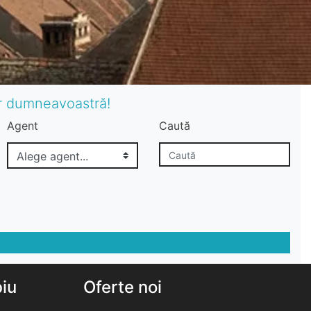
or dumneavoastră!
Agent
Caută
biu
Oferte noi