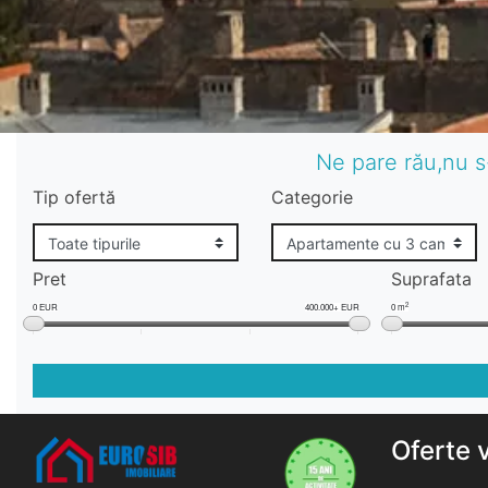
Ne pare rău,nu s
Tip ofertă
Categorie
Pret
Suprafata
2
0 EUR
400.000+ EUR
0 m
Oferte 