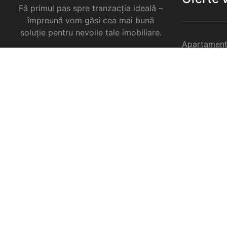
Fă primul pas spre tranzacția ideală –
împreună vom găsi cea mai bună
soluție pentru nevoile tale imobiliare.
Apartament
Garsoniere 
Apartament
Selimbar
Apartament
Selimbar
Apartament
Selimbar
Case de va
Spatii come