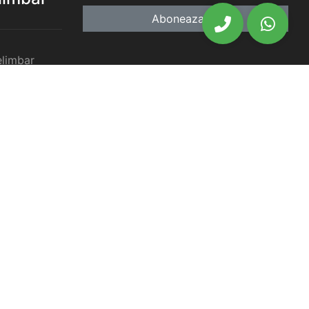
Aboneaza-te
elimbar
imbar
chiriat
chiriat
chiriat
iat Selimbar