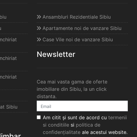
biu
Ansambluri Rezidentiale Sibiu
u
Apartamente noi de vanzare Sibiu
chiriat
Case Vile noi de vanzare Sibiu
Newsletter
chiriat
chiriat
Cea mai vasta gama de oferte
imobiliare din Sibiu, la un click
distanta.
at Sibiu
Am citit și sunt de acord cu
termenii
si conditiile
si
politica de
confidențialitate
ale acestui website.
elimbar