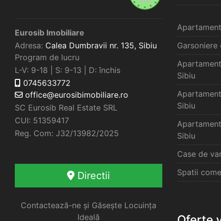
Apartament
Eurosib Imobiliare
Adresa:
Calea Dumbravii nr. 135,
Sibiu
Garsoniere 
Program de lucru
Apartament
L-V: 9-18 | S: 9-13 | D: închis
Sibiu
0745633772
Apartament
office@eurosibimobiliare.ro
Sibiu
SC Eurosib Real Estate SRL
CUI: 51359417
Apartament
Reg. Com: J32/13982/2025
Sibiu
Case de van
Spatii come
Directii
Contactează-ne și Găsește Locuința
Ideală
Oferte 