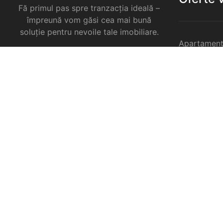
Fă primul pas spre tranzacția ideală –
împreună vom găsi cea mai bună
soluție pentru nevoile tale imobiliare.
Apartament
Garsoniere 
Apartament
Selimbar
Apartament
Selimbar
Apartament
Selimbar
Case de va
Spatii come