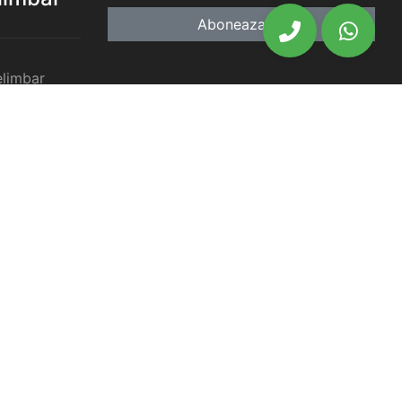
Aboneaza-te
elimbar
imbar
chiriat
chiriat
chiriat
iat Selimbar