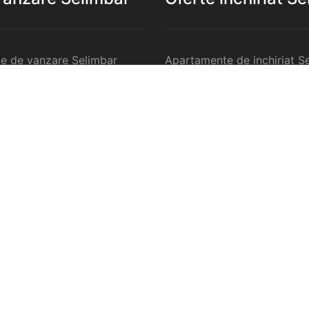
e de vanzare Selimbar
Apartamente de inchiriat S
de vanzare Selimbar
Garsoniere de inchiriat Sel
e 2 camere de vanzare
Apartamente 2 camere de in
Selimbar
e 3 camere de vanzare
Apartamente 3 camere de in
Selimbar
e 4 camere de vanzare
Apartamente 4 camere de in
Selimbar
nzare Selimbar
Case de inchiriat Selimbar
rcilale de vanzare Selimbar
Spatii comercilale de inchir