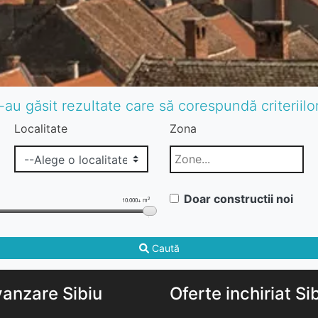
-au găsit rezultate care să corespundă criteriil
Localitate
Zona
Doar constructii noi
2
10.000+ m
Caută
vanzare Sibiu
Oferte inchiriat Si