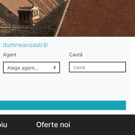
or dumneavoastră!
Agent
Caută
biu
Oferte noi