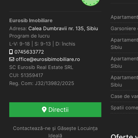
Apartament
Eurosib Imobiliare
Adresa:
Calea Dumbravii nr. 135,
Sibiu
Garsoniere 
Program de lucru
Apartament
L-V: 9-18 | S: 9-13 | D: închis
Sibiu
0745633772
Apartament
office@eurosibimobiliare.ro
Sibiu
SC Eurosib Real Estate SRL
CUI: 51359417
Apartament
Reg. Com: J32/13982/2025
Sibiu
Case de van
Spatii come
Directii
Contactează-ne și Găsește Locuința
Ideală
Oferte 