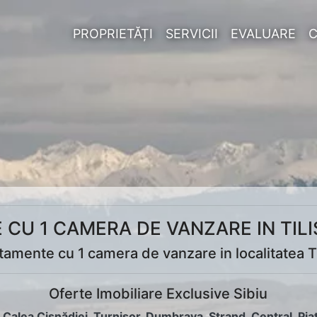
PROPRIETĂȚI
SERVICII
EVALUARE
CU 1 CAMERA DE VANZARE IN TILI
amente cu 1 camera de vanzare in localitatea T
Oferte Imobiliare Exclusive Sibiu
:
Calea Cisnădiei
,
Turnișor
,
Dumbrava
,
Ștrand
,
Central
,
Pia