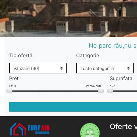
Ne pare rău,nu s
Tip ofertă
Categorie
Pret
Suprafata
2
0 EUR
400.000+ EUR
0 m
Oferte 