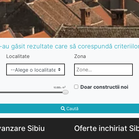
-au găsit rezultate care să corespundă criteriil
Localitate
Zona
Doar constructii noi
2
10.000+ m
Caută
vanzare Sibiu
Oferte inchiriat Si