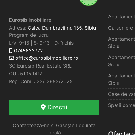
Apartament
Eurosib Imobiliare
Adresa:
Calea Dumbravii nr. 135,
Sibiu
Garsoniere 
Program de lucru
Apartament
L-V: 9-18 | S: 9-13 | D: închis
Sibiu
0745633772
Apartament
office@eurosibimobiliare.ro
Sibiu
SC Eurosib Real Estate SRL
CUI: 51359417
Apartament
Reg. Com: J32/13982/2025
Sibiu
Case de van
Spatii come
Directii
Contactează-ne și Găsește Locuința
Ideală
Oferte 