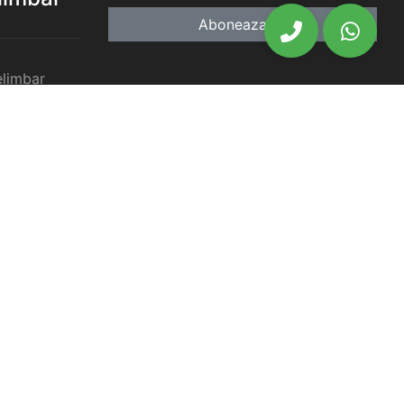
Aboneaza-te
elimbar
imbar
chiriat
chiriat
chiriat
iat Selimbar