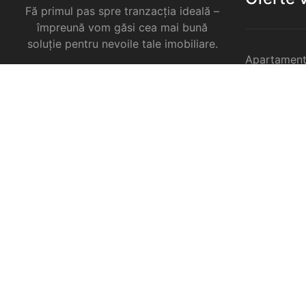
Fă primul pas spre tranzacția ideală –
împreună vom găsi cea mai bună
soluție pentru nevoile tale imobiliare.
Apartament
Garsoniere 
Apartament
Selimbar
Apartament
Selimbar
Apartament
Selimbar
Case de va
Spatii come