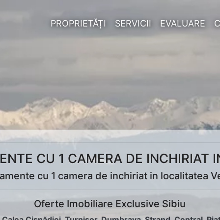
PROPRIETĂȚI
SERVICII
EVALUARE
NTE CU 1 CAMERA DE INCHIRIAT 
amente cu 1 camera de inchiriat in localitatea 
Oferte Imobiliare Exclusive Sibiu
:
Calea Cisnădiei
,
Turnișor
,
Dumbrava
,
Ștrand
,
Central
,
Pia