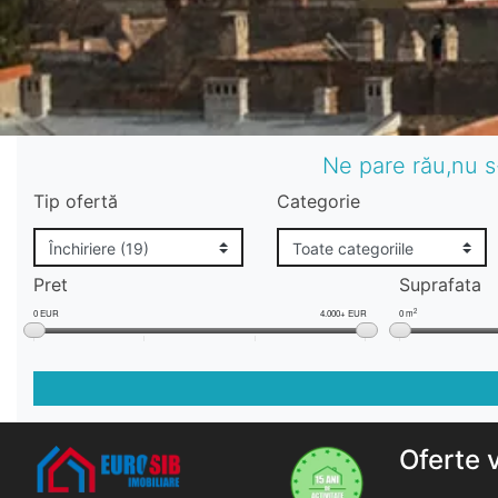
Ne pare rău,nu s
Tip ofertă
Categorie
Pret
Suprafata
2
0 EUR
4.000+ EUR
0 m
Oferte 