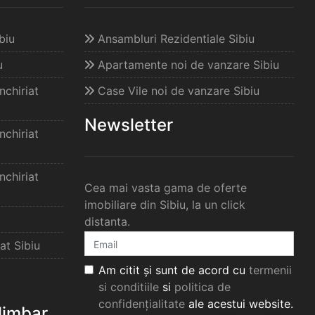
biu
Ansambluri Rezidentiale Sibiu
u
Apartamente noi de vanzare Sibiu
chiriat
Case Vile noi de vanzare Sibiu
Newsletter
chiriat
chiriat
Cea mai vasta gama de oferte
imobiliare din Sibiu, la un click
distanta.
at Sibiu
Am citit și sunt de acord cu
termenii
si conditiile
si
politica de
confidențialitate
ale acestui website.
elimbar