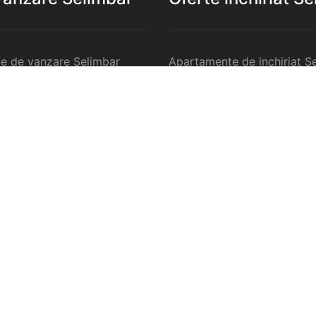
e de vanzare Selimbar
Apartamente de inchiriat S
de vanzare Selimbar
Garsoniere de inchiriat Sel
e 2 camere de vanzare
Apartamente 2 camere de in
Selimbar
e 3 camere de vanzare
Apartamente 3 camere de in
Selimbar
e 4 camere de vanzare
Apartamente 4 camere de in
Selimbar
nzare Selimbar
Case de inchiriat Selimbar
rcilale de vanzare Selimbar
Spatii comercilale de inchir