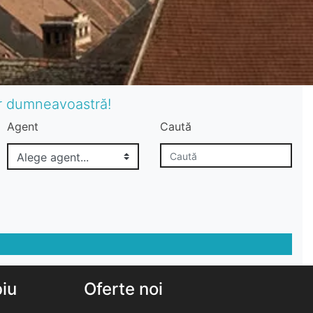
or dumneavoastră!
Agent
Caută
biu
Oferte noi