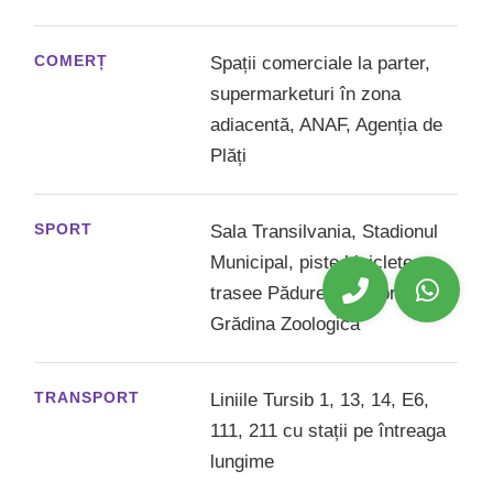
COMERȚ
Spații comerciale la parter,
supermarketuri în zona
adiacentă, ANAF, Agenția de
Plăți
SPORT
Sala Transilvania, Stadionul
Municipal, piste biciclete,
trasee Pădurea Dumbrava,
Grădina Zoologică
TRANSPORT
Liniile Tursib 1, 13, 14, E6,
111, 211 cu stații pe întreaga
lungime