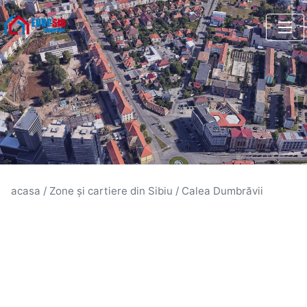
acasa
/
Zone și cartiere din Sibiu
/
Calea Dumbrăvii
Calea Dumbrăvii Sibiu - Ghid
Complet Zonă | Eurosib
Totul despre zona Calea Dumbrăvii din Sibiu: prețuri
imobiliare, facilități, investiții, stil de viață. Ghid
complet de la experții Eurosib Imobiliare.